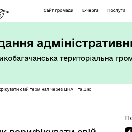
Сайт громади
Е-черга
Послуги
дання адміністративн
икобагачанська територіальна гро
рифікувати свій термінал через ЦНАП та Дію
П
 як верифікувати свій