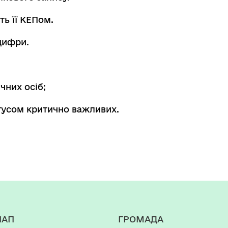
ь її КЕПом.
цифри.
чних осіб;
тусом критично важливих.
НАП
ГРОМАДА