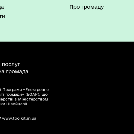
да
Про громаду
ти
 послуг
на громада
ї Програми «Електронне
сті громади» (EGAP), що
нерстві з Міністерством
мки Швейцарії.
?
www.toolkit.in.ua