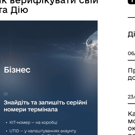
та Дію
Д
06
П
д
23
Ка
м
о