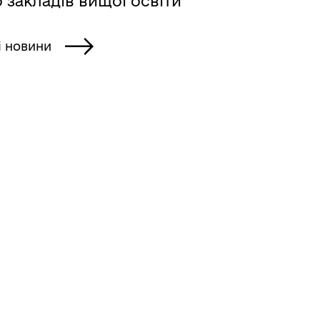
 закладів вищої освіти
і новини