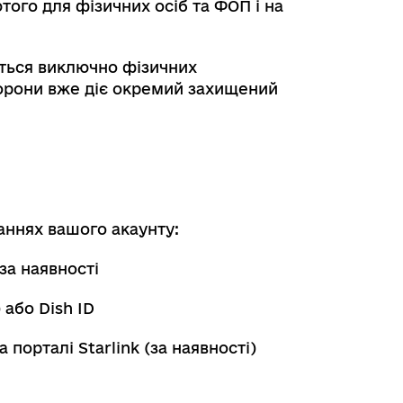
ого для фізичних осіб та ФОП і на
ється виключно фізичних
борони вже діє окремий захищений
аннях вашого акаунту:
за наявності
 або Dish ID
порталі Starlink (за наявності)