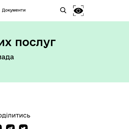
Документи
их послуг
мада
оділитись