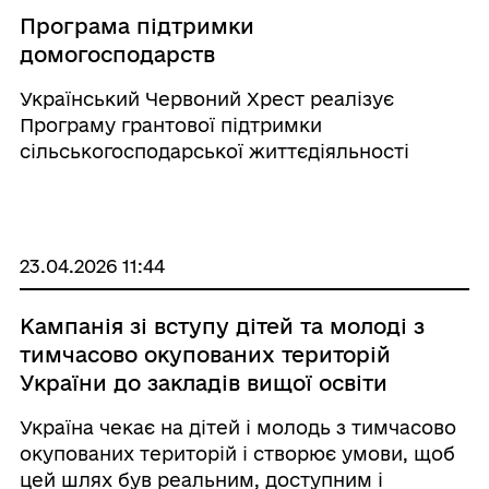
Програма підтримки
домогосподарств
Український Червоний Хрест реалізує
Програму грантової підтримки
сільськогосподарської життєдіяльності
домогосподарств за фінансової підтримки
Іспанського Червоного Хреста, які зазнали
негативного впливу від наслідків війни
шляхом надання грошових грантів для
23.04.2026 11:44
покращення здоров'я свійських тварин, умов
проживання та продуктивності.
Кампанія зі вступу дітей та молоді з
тимчасово окупованих територій
України до закладів вищої освіти
Україна чекає на дітей і молодь з тимчасово
окупованих територій і створює умови, щоб
цей шлях був реальним, доступним і